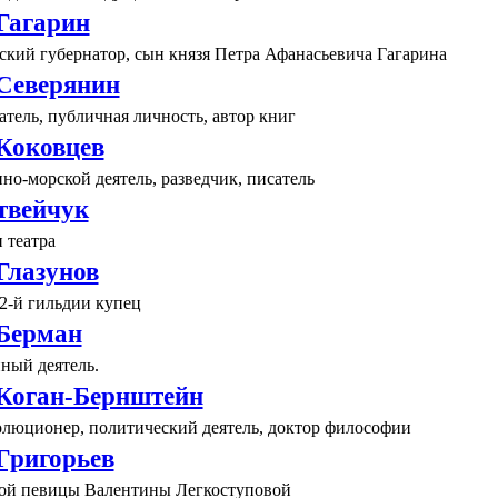
Гагарин
ский губернатор, сын князя Петра Афанасьевича Гагарина
Северянин
тель, публичная личность, автор книг
Коковцев
но-морской деятель, разведчик, писатель
твейчук
 театра
Глазунов
2-й гильдии купец
Берман
ный деятель.
Коган-Бернштейн
олюционер, политический деятель, доктор философии
Григорьев
ой певицы Валентины Легкоступовой