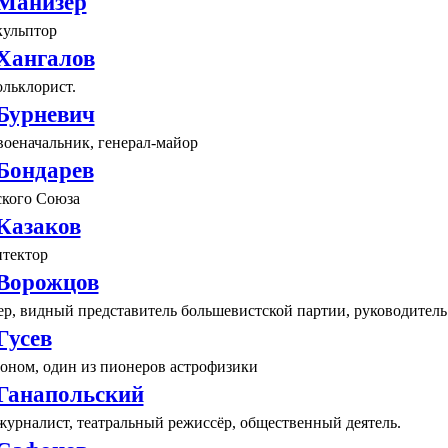
Манизер
кульптор
Хангалов
ольклорист.
Бурневич
военачальник, генерал-майор
Бондарев
ского Союза
Казаков
итектор
Ворожцов
р, видный представитель большевистской партии, руководитель 
Гусев
роном, один из пионеров астрофизики
Ганапольский
журналист, театральный режиссёр, общественный деятель.