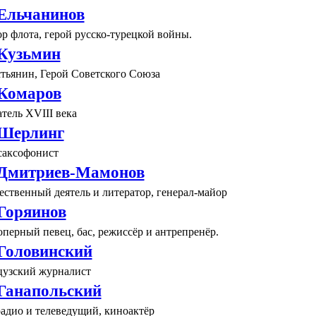
Ельчанинов
р флота, герой русско-турецкой войны.
Кузьмин
стьянин, Герой Советского Союза
Комаров
тель XVIII века
Шерлинг
саксофонист
Дмитриев-Мамонов
ственный деятель и литератор, генерал-майор
Горяинов
перный певец, бас, режиссёр и антрепренёр.
Головинский
цузский журналист
Ганапольский
адио и телеведущий, киноактёр