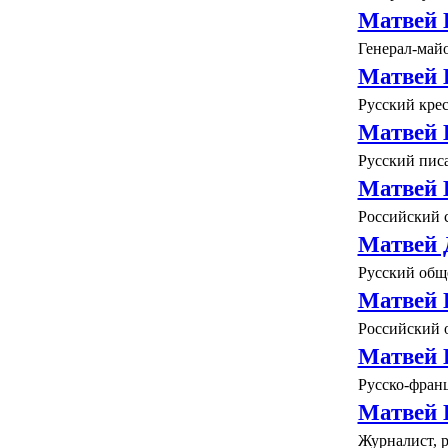
Матвей 
Генерал-майо
Матвей 
Русский кре
Матвей 
Русский писа
Матвей 
Российский 
Матвей 
Русский обще
Матвей 
Российский о
Матвей 
Русско-фран
Матвей 
Журналист, р