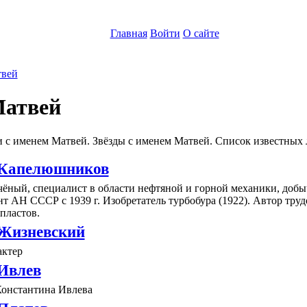
Главная
Войти
О сайте
вей
атвей
 с именем Матвей. Звёзды с именем Матвей. Список известных 
 Капелюшников
ёный, специалист в области нефтяной и горной механики, добы
т АН СССР с 1939 г. Изобретатель турбобура (1922). Автор тр
пластов.
Жизневский
актер
Ивлев
Константина Ивлева