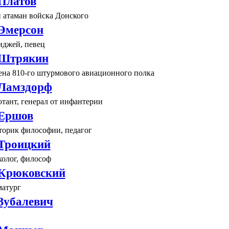
Платов
и атаман войска Донского
Эмерсон
иджей, певец
 Штрякин
ена 810-го штурмового авиационного полка
Ламздорф
тант, генерал от инфантерии
Ершов
торик философии, педагог
Троицкий
холог, философ
Крюковский
матург
Зубалевич