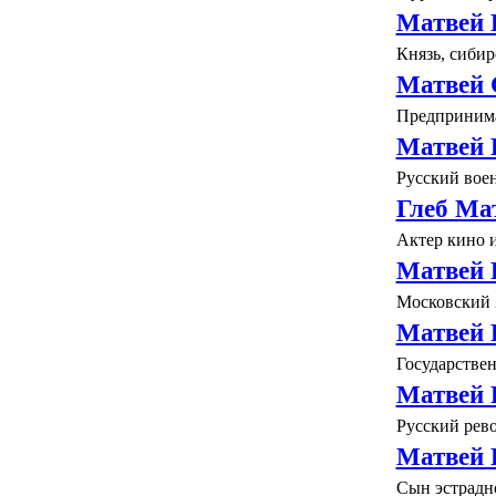
Матвей 
Князь, сибир
Матвей 
Предпринима
Матвей 
Русский воен
Глеб Ма
Актер кино и
Матвей 
Московский 
Матвей 
Государствен
Матвей 
Русский рев
Матвей 
Сын эстрадн