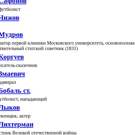
Сафонов
футболист
Чижов
Мудров
изатор первой клиники Московского университета, основополо
твительный статский советник (1831)
Коргуев
исатель-сказочник
Змаевич
адмирал
обаль ст.
утболист, нападающий
 Лыков
екенщик, актер
Лихтерман
астник Великой отечественной войны