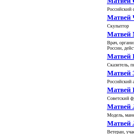
Матвей 
Российский 
Матвей 
Скульптор
Матвей 
Врач, орган
России, дейс
Матвей 
Сказитель, п
Матвей 
Российский 
Матвей Б
Советский ф
Матвей
Модель, ман
Матвей 
Ветеран, уч