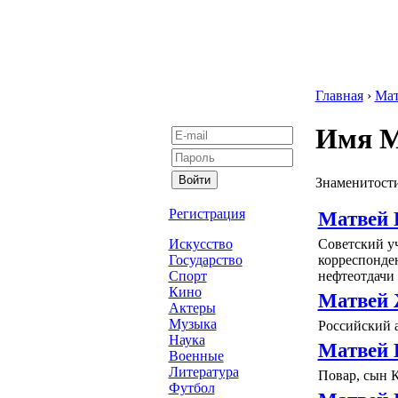
Главная
›
Мат
Имя М
Знаменитости
Регистрация
Матвей
Советский уч
Искусство
корреспонден
Государство
нефтеотдачи 
Спорт
Кино
Матвей 
Актеры
Музыка
Российский 
Наука
Матвей 
Военные
Литература
Повар, сын 
Футбол