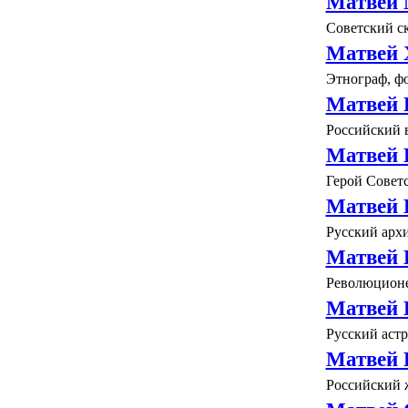
Матвей 
Советский с
Матвей 
Этнограф, ф
Матвей 
Российский 
Матвей 
Герой Совет
Матвей 
Русский арх
Матвей 
Революционе
Матвей 
Русский аст
Матвей 
Российский 