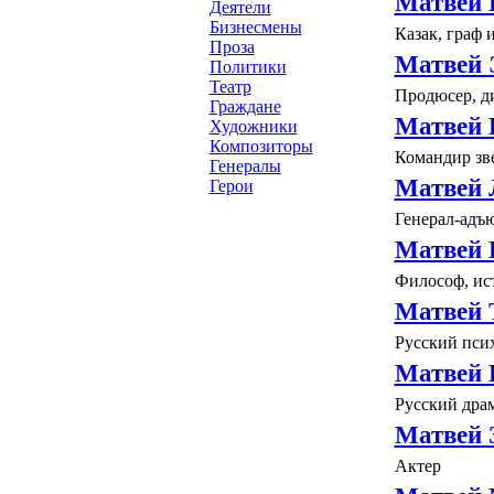
Матвей 
Деятели
Бизнесмены
Казак, граф 
Проза
Матвей 
Политики
Театр
Продюсер, д
Граждане
Матвей
Художники
Композиторы
Командир зв
Генералы
Матвей 
Герои
Генерал-адъю
Матвей 
Философ, ис
Матвей 
Русский пси
Матвей 
Русский дра
Матвей 
Актер