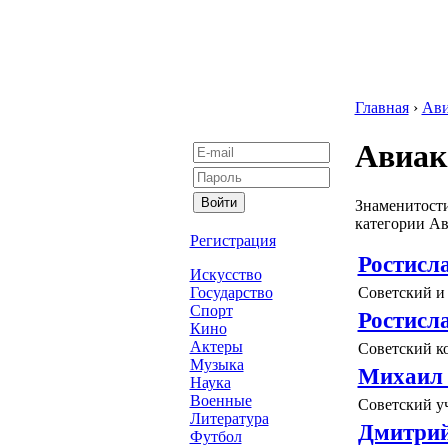
Главная
›
Ави
Авиак
Знаменитости
категории Ав
Регистрация
Ростисл
Искусство
Советский и
Государство
Спорт
Ростисл
Кино
Актеры
Советский ко
Музыка
Михаил
Наука
Военные
Советский у
Литература
Дмитрий
Футбол