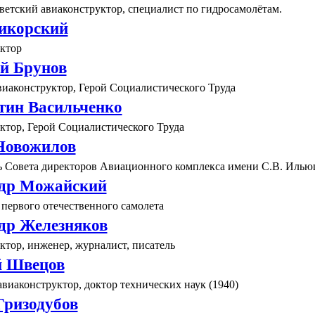
ветский авиаконструктор, специалист по гидросамолётам.
икорский
ктор
й Брунов
виаконструктор, Герой Социалистического Труда
тин Васильченко
ктор, Герой Социалистического Труда
Новожилов
ь Совета директоров Авиационного комплекса имени С.В. Илью
др Можайский
первого отечественного самолета
др Железняков
тор, инженер, журналист, писатель
й Швецов
виаконструктор, доктор технических наук (1940)
Гризодубов