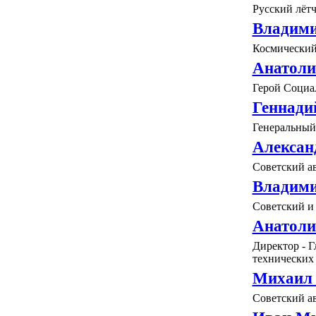
Русский лётч
Владими
Космический
Анатоли
Герой Социал
Геннади
Генеральный
Алексан
Советский а
Владими
Советский и
Анатоли
Директор - 
технических 
Михаил 
Советский а