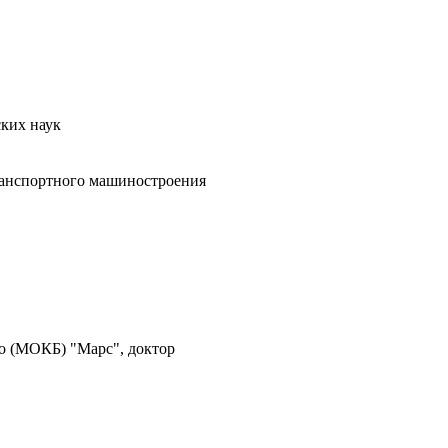
ских наук
ранспортного машиностроения
о (МОКБ) "Марс", доктор