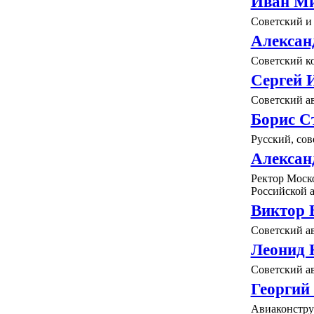
Иван М
Советский и
Алексан
Советский ко
Сергей
Советский а
Борис С
Русский, со
Алексан
Ректор Моско
Российской 
Виктор 
Советский ав
Леонид 
Советский а
Георгий
Авиаконстру