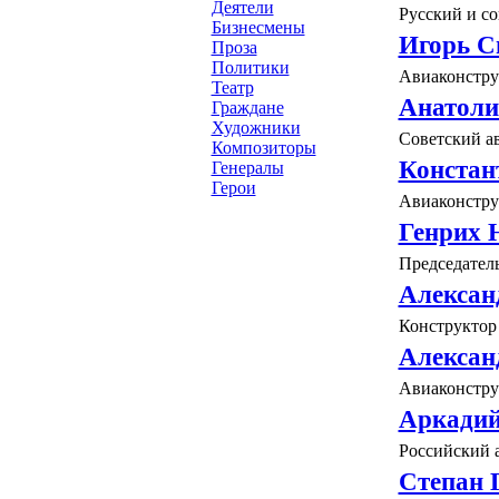
Деятели
Русский и со
Бизнесмены
Игорь С
Проза
Политики
Авиаконстру
Театр
Анатоли
Граждане
Художники
Советский а
Композиторы
Констан
Генералы
Герои
Авиаконстру
Генрих 
Председател
Алексан
Конструктор 
Алексан
Авиаконструк
Аркади
Российский а
Степан 