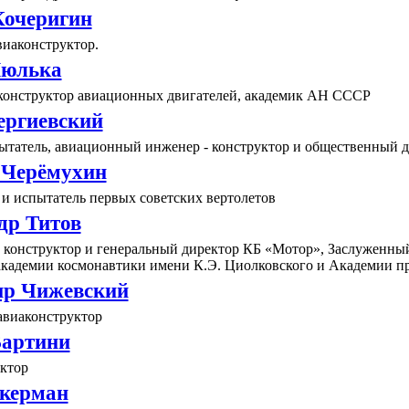
Кочеригин
виаконструктор.
Люлька
конструктор авиационных двигателей, академик АН СССР
ергиевский
пытатель, авиационный инженер - конструктор и общественный д
 Черёмухин
и испытатель первых советских вертолетов
др Титов
 конструктор и генеральный директор КБ «Мотор», Заслуженный
академии космонавтики имени К.Э. Циолковского и Академии пр
р Чижевский
авиаконструктор
Бартини
ктор
керман