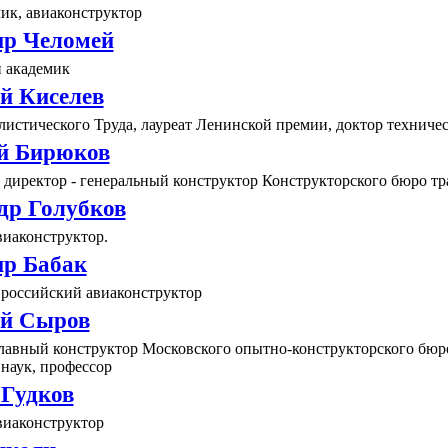
ик, авиаконструктор
р Челомей
 академик
й Киселев
истического Труда, лауреат Ленинской премии, доктор техниче
й Бирюков
 директор - генеральный конструктор Конструкторского бюро т
др Голубков
виаконструктор.
р Бабак
 российский авиаконструктор
й Сыров
Главный конструктор Московского опытно-конструкторского бюр
наук, профессор
Гудков
виаконструктор