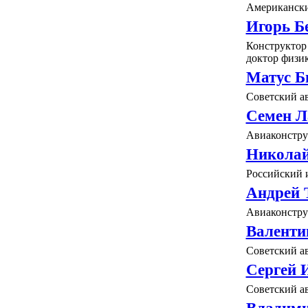
Американски
Игорь Б
Конструктор
доктор физик
Матус Б
Советский а
Семен Л
Авиаконстру
Николай
Российский 
Андрей 
Авиаконстру
Валенти
Советский а
Сергей
Советский а