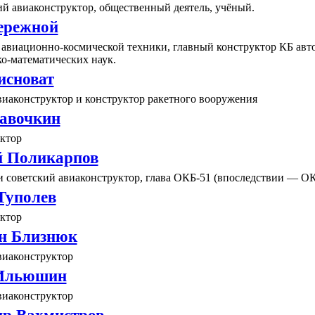
й авиаконструктор, общественный деятель, учёный.
ережной
 авиационно-космической техники, главный конструктор КБ авто
о-математических наук.
исноват
виаконструктор и конструктор ракетного вооружения
авочкин
ктор
 Поликарпов
и советский авиаконструктор, глава ОКБ-51 (впоследствии — ОК
Туполев
ктор
н Близнюк
виаконструктор
 Ильюшин
виаконструктор