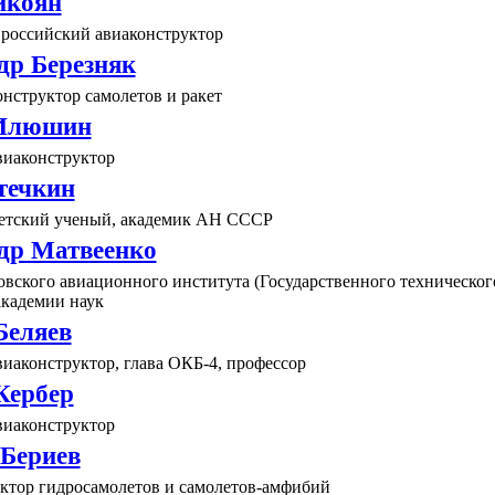
икоян
 российский авиаконструктор
др Березняк
нструктор самолетов и ракет
 Илюшин
виаконструктор
течкин
ветский ученый, академик АН СССР
др Матвеенко
вского авиационного института (Государственного технического
академии наук
Беляев
иаконструктор, глава ОКБ-4, профессор
Кербер
виаконструктор
 Бериев
ктор гидросамолетов и самолетов-амфибий